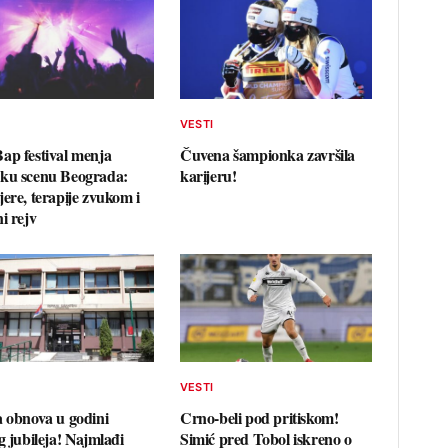
VESTI
ap festival menja
Čuvena šampionka završila
ku scenu Beograda:
karijeru!
jere, terapije zvukom i
i rejv
VESTI
a obnova u godini
Crno-beli pod pritiskom!
g jubileja! Najmlađi
Simić pred Tobol iskreno o