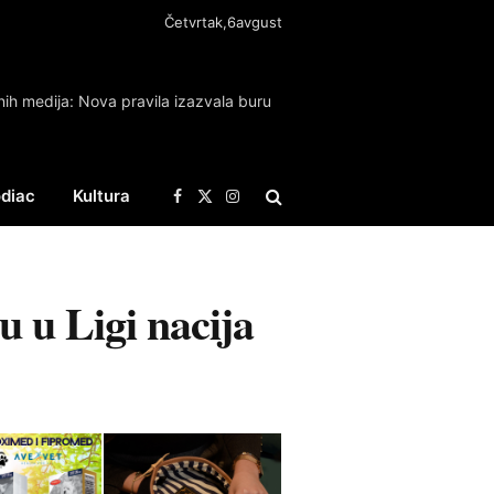
Četvrtak,6avgust
nih medija: Nova pravila izazvala buru
diac
Kultura
Facebook
X
Instagram
(Twitter)
u u Ligi nacija