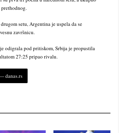
š prethodnog.
 drugom setu, Argentina je uspela da se
izvesnu završnicu.
e odigrala pod pritiskom, Srbija je propustila
zultatom 27:25 pripao rivalu.
 danas.rs