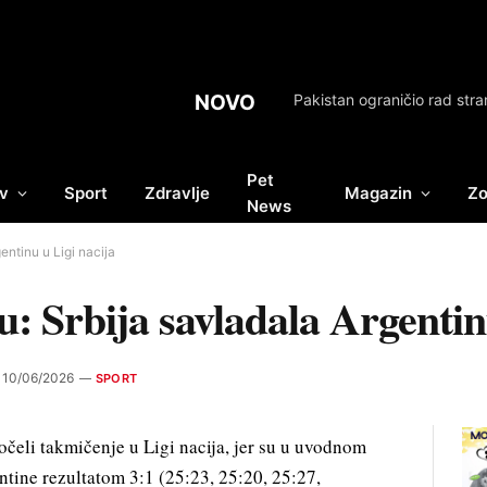
NOVO
Pakistan ograničio rad stra
Pet
v
Sport
Zdravlje
Magazin
Zo
News
entinu u Ligi nacija
u: Srbija savladala Argentin
10/06/2026
SPORT
čeli takmičenje u Ligi nacija, jer su u uvodnom
entine rezultatom 3:1 (25:23, 25:20, 25:27,