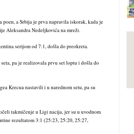
 poen, a Srbija je prva napravila iskorak, kada je
cije Aleksandra Nedeljkovića na mreži.
rgentina serijom od 7:1, došla do preokreta.
š seta, pa je realizovala prvu set loptu i došla do
gea Krecua nastavili i u narednom setu, pa su
čeli takmičenje u Ligi nacija, jer su u uvodnom
entine rezultatom 3:1 (25:23, 25:20, 25:27,