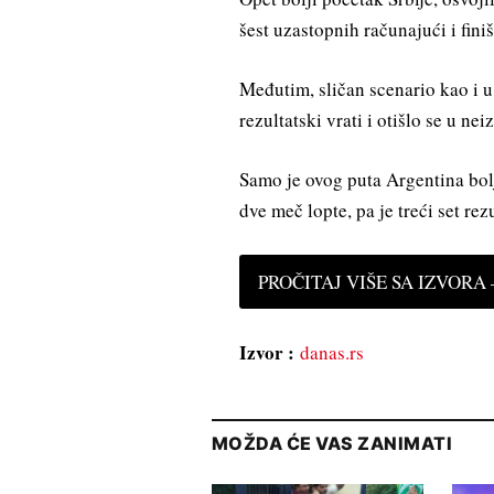
šest uzastopnih računajući i fini
Međutim, sličan scenario kao i u
rezultatski vrati i otišlo se u ne
Samo je ovog puta Argentina bolj
dve meč lopte, pa je treći set re
PROČITAJ VIŠE SA IZVORA —
Izvor :
danas.rs
MOŽDA ĆE VAS ZANIMATI