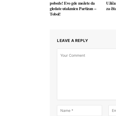
pobede! Evo gde možete da
Užiča
gledate utakmicu Partizan –
za čit
Tobol!
LEAVE A REPLY