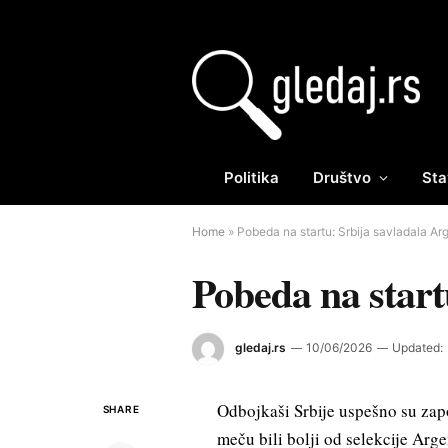
Politika
Društvo
Sta
Home
»
Pobeda na startu: Srbija savladala Arg
Pobeda na start
gledaj.rs
10/06/2026
Updated:
Odbojkaši Srbije uspešno su zapo
SHARE
meču bili bolji od selekcije Arg