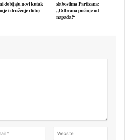
ni dobijaju novi kutak
slabostima Partizana:
anje i druženje (foto)
„Odbrana počinje od
napada!“