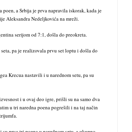
 poen, a Srbija je prva napravila iskorak, kada je
cije Aleksandra Nedeljkovića na mreži.
rgentina serijom od 7:1, došla do preokreta.
š seta, pa je realizovala prvu set loptu i došla do
gea Krecua nastavili i u narednom setu, pa su
zvesnost i u ovaj deo igre, prišli su na samo dva
atim u tri naredna poena pogrešili i na taj način
trijumfa.
ili su prva tri poena u narednom setu, a ukupno