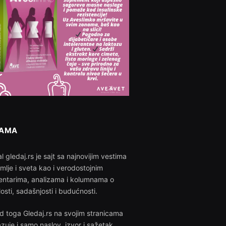
NAMA
l gledaj.rs je sajt sa najnovijim vestima
emlje i sveta kao i verodostojnim
ntarima, analizama i kolumnama o
losti, sadašnjosti i budućnosti.
d toga Gledaj.rs na svojim stranicama
azuje i samo naslov, izvor i sažetak