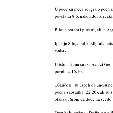
U početku meča se igralo poen za
povela sa 8:6, nakon dobre reak
Bilo je potom i plus tri, ali je A
Ipak je Srbija bolje odigrala fini
vođstva.
U istom ritmu su izabranici Geor
poveli sa 16:10.
„Gaučosi“ su uspeli da unesu nei
poena zaostatka (22:20), ali su z
olakšali Srbiji da dođe na set do 
Opet bolji početak Srbije, osvoj