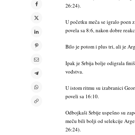
26:24).
U početku meča se igralo poen za
povela sa 8:6, nakon dobre reak
Bilo je potom i plus tri, ali je A
Ipak je Srbija bolje odigrala fini
vođstva.
U istom ritmu su izabranici Geor
poveli sa 16:10.
Odbojkaši Srbije uspešno su zapo
meču bili bolji od selekcije Arg
26:24).