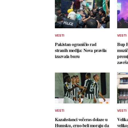
VESTI
VESTI
Pakistan ograničio rad
Bup B
stranih medija: Nova pravila
muzič
izazvala buru
premi
završn
VESTI
VESTI
Kazahstanci večeras dolaze u
Velik
Humsku, crno-beli moraju da
veliko