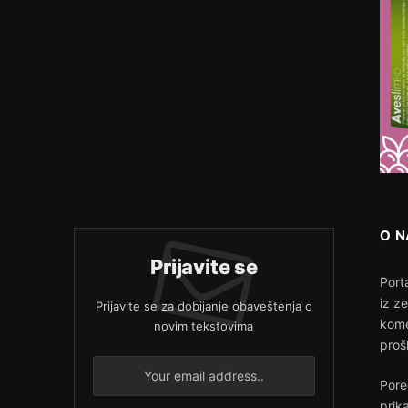
O 
Prijavite se
Porta
iz z
Prijavite se za dobijanje obaveštenja o
kome
novim tekstovima
proš
Pore
prik