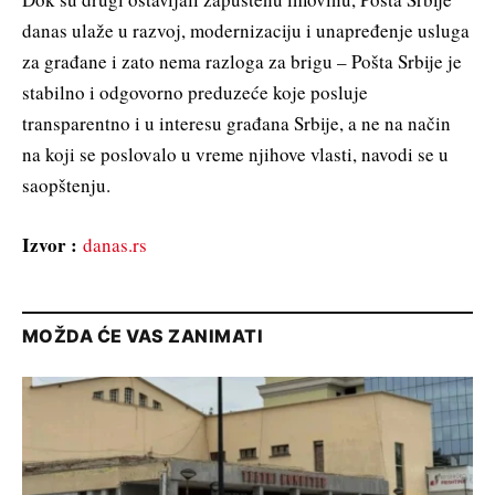
danas ulaže u razvoj, modernizaciju i unapređenje usluga
za građane i zato nema razloga za brigu – Pošta Srbije je
stabilno i odgovorno preduzeće koje posluje
transparentno i u interesu građana Srbije, a ne na način
na koji se poslovalo u vreme njihove vlasti, navodi se u
saopštenju.
Izvor :
danas.rs
MOŽDA ĆE VAS ZANIMATI