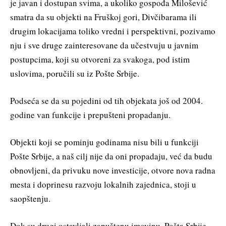
je javan i dostupan svima, a ukoliko gospođa Milošević
smatra da su objekti na Fruškoj gori, Divčibarama ili
drugim lokacijama toliko vredni i perspektivni, pozivamo
nju i sve druge zainteresovane da učestvuju u javnim
postupcima, koji su otvoreni za svakoga, pod istim
uslovima, poručili su iz Pošte Srbije.
Podseća se da su pojedini od tih objekata još od 2004.
godine van funkcije i prepušteni propadanju.
Objekti koji se pominju godinama nisu bili u funkciji
Pošte Srbije, a naš cilj nije da oni propadaju, već da budu
obnovljeni, da privuku nove investicije, otvore nova radna
mesta i doprinesu razvoju lokalnih zajednica, stoji u
saopštenju.
Dok su drugi ostavljali zapuštenu imovinu, Pošta Srbije