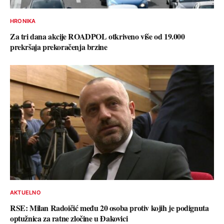
HRONIKA
Za tri dana akcije ROADPOL otkriveno više od 19.000
prekršaja prekoračenja brzine
AKTUELNO
RSE: Milan Radoičić među 20 osoba protiv kojih je podignuta
optužnica za ratne zločine u Đakovici