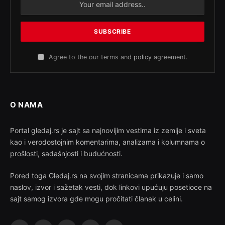
Agree to the our terms and
policy
agreement.
O NAMA
Portal gledaj.rs je sajt sa najnovijim vestima iz zemlje i sveta
kao i verodostojnim komentarima, analizama i kolumnama o
prošlosti, sadašnjosti i budućnosti.
Pored toga Gledaj.rs na svojim stranicama prikazuje i samo
naslov, izvor i sažetak vesti, dok linkovi upućuju posetioce na
sajt samog izvora gde mogu pročitati članak u celini.