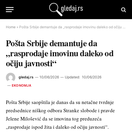
Home
»
Pošta Srbije demantuje da „rasprodaje imovinu daleko od očiju javnosti“
Pošta Srbije demantuje da
„rasprodaje imovinu daleko od
očiju javnosti“
gledaj.rs
10/06/2026
Updated:
10/06/2026
EKONOMJA
Pošta Srbije saopštila je danas da su netačne tvrdnje
predsednice niškog odbora Stranke slobode i pravde
Jelene Milošević da se imovina tog preduzeća
„rasprodaje ispod žita i daleko od očiju javnosti“.