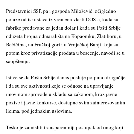
Predstavnici SSP, pa i gospođa Milošević, očigledno
polaze od iskustava iz vremena vlasti DOS-a, kada su
fabrike prodavane za jedan dolar i kada su Pošti Srbije
oduzeta brojna odmarališta na Kopaoniku, Zlatiboru, u
Bečićima, na Fruškoj gori i u Vrnjačkoj Banji, koja su
potom kroz privatizacije prodata u bescenje, navodi se u
saopštenju.
Ističe se da Pošta Srbije danas posluje potpuno drugačije
i da su sve aktivnosti koje se odnose na upravljanje
imovinom sprovode u skladu sa zakonom, kroz javne
pozive i javne konkurse, dostupne svim zainteresovanim
licima, pod jednakim uslovima.
Teško je zamisliti transparentniji postupak od onog koji