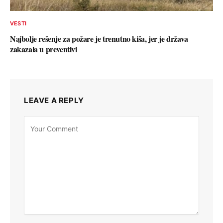
VESTI
Najbolje rešenje za požare je trenutno kiša, jer je država
zakazala u preventivi
LEAVE A REPLY