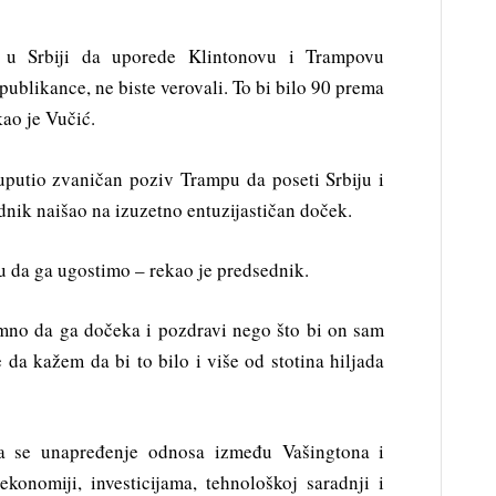
i u Srbiji da uporede Klintonovu i Trampovu
epublikance, ne biste verovali. To bi bilo 90 prema
kao je Vučić.
uputio zvaničan poziv Trampu da poseti Srbiju i
nik naišao na izuzetno entuzijastičan doček.
u da ga ugostimo – rekao je predsednik.
emno da ga dočeka i pozdravi nego što bi on sam
a kažem da bi to bilo i više od stotina hiljada
da se unapređenje odnosa između Vašingtona i
konomiji, investicijama, tehnološkoj saradnji i