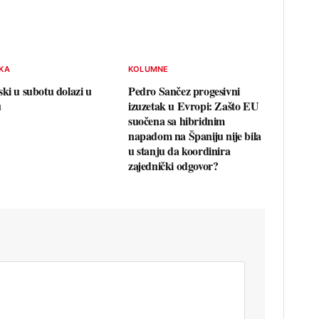
IKA
KOLUMNE
ski u subotu dolazi u
Pedro Sančez progesivni
u
izuzetak u Evropi: Zašto EU
suočena sa hibridnim
napadom na Španiju nije bila
u stanju da koordinira
zajednički odgovor?