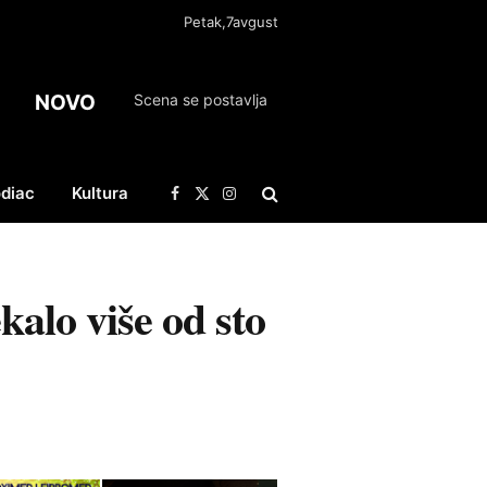
Petak,7avgust
NOVO
Scena se postavlja
diac
Kultura
Facebook
X
Instagram
(Twitter)
kalo više od sto