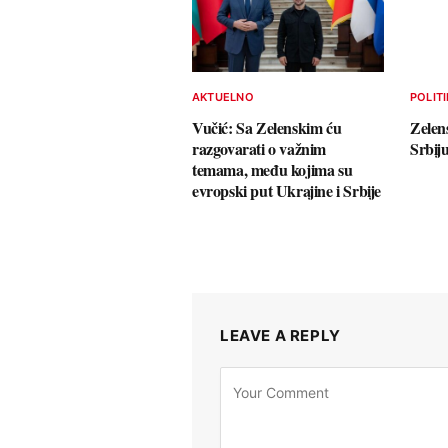
AKTUELNO
POLIT
Vučić: Sa Zelenskim ću
Zelen
razgovarati o važnim
Srbij
temama, među kojima su
evropski put Ukrajine i Srbije
LEAVE A REPLY