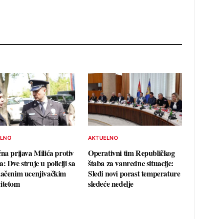
ELNO
AKTUELNO
na prijava Milića protiv
Operativni tim Republičkog
: Dve struje u policiji sa
štaba za vanredne situacije:
načenim ucenjivačkim
Sledi novi porast temperature
itetom
sledeće nedelje