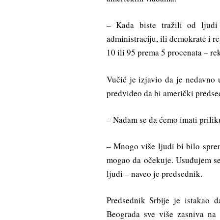
– Kada biste tražili od ljud
administraciju, ili demokrate i r
10 ili 95 prema 5 procenata – re
Vučić je izjavio da je nedavno 
predvideo da bi američki predsed
– Nadam se da ćemo imati prilik
– Mnogo više ljudi bi bilo spr
mogao da očekuje. Usuđujem se d
ljudi – naveo je predsednik.
Predsednik Srbije je istakao 
Beograda sve više zasniva na e