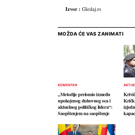
Izvor :
Gledaj.rs
MOŽDA ĆE VAS ZANIMATI
KOMENTAR
AKTU
„Metodije prelomio između
Krivič
upokojenog duhovnog oca i
Krička
aktuelnog političkog lidera“:
izjed
Saopštenjem na saopštenje
kapac