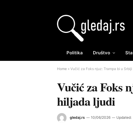
Politika
Društvo
Sta
Home
»
Vučić za Foks njuz: Trampa bi u Srbiji 
Vučić za Foks n
hiljada ljudi
gledaj.rs
10/06/2026
Updated: