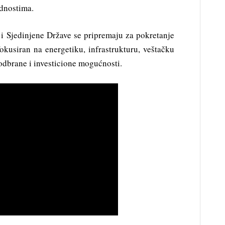
dnostima.
i Sjedinjene Države se pripremaju za pokretanje
 fokusiran na energetiku, infrastrukturu, veštačku
 odbrane i investicione mogućnosti.