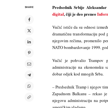
Predsednik Srbije Aleksandar
SHARE
digital
, čiji je deo preneo
Infor
Vučić ističe da su odnosi izmeđ
dramatičnu transformaciju pod
njegovim rečima, promenilo per
NATO bombardovanje 1999. godin
Vučić je pohvalio Trampov p
administracije na ekonomsku sa
dobar odjek kod mnogih Srba.
– Predsednik Tramp i njegov tim
Zapadnom Balkanu – rekao je 
njegovu administraciju na pot
američkim vladama.