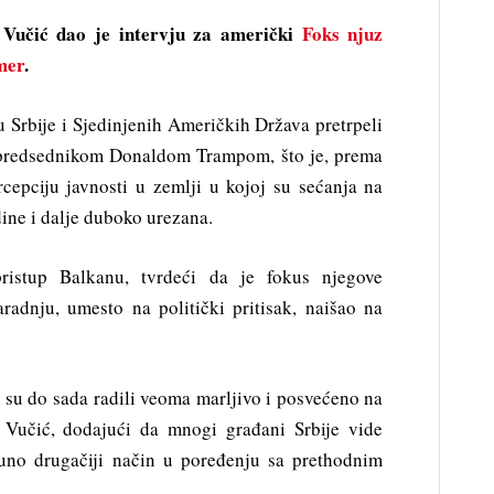
 Vučić dao je intervju za američki
Foks njuz
mer
.
u Srbije i Sjedinjenih Američkih Država pretrpeli
 predsednikom Donaldom Trampom, što je, prema
cepciju javnosti u zemlji u kojoj su sećanja na
e i dalje duboko urezana.
ristup Balkanu, tvrdeći da je fokus njegove
radnju, umesto na politički pritisak, naišao na
 su do sada radili veoma marljivo i posvećeno na
Vučić, dodajući da mnogi građani Srbije vide
puno drugačiji način u poređenju sa prethodnim