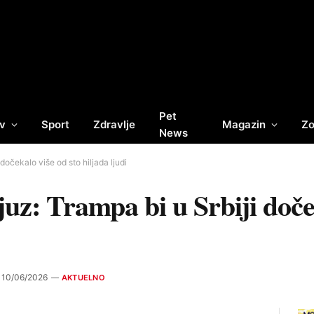
Pet
v
Sport
Zdravlje
Magazin
Zo
News
dočekalo više od sto hiljada ljudi
juz: Trampa bi u Srbiji doče
10/06/2026
AKTUELNO