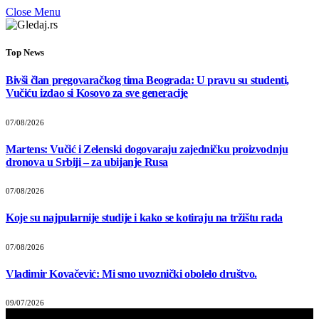
Close Menu
Top News
Bivši član pregovaračkog tima Beograda: U pravu su studenti,
Vučiću izdao si Kosovo za sve generacije
07/08/2026
Martens: Vučić i Zelenski dogovaraju zajedničku proizvodnju
dronova u Srbiji – za ubijanje Rusa
07/08/2026
Koje su najpularnije studije i kako se kotiraju na tržištu rada
07/08/2026
Vladimir Kovačević: Mi smo uvoznički obolelo društvo.
09/07/2026
Прегледач