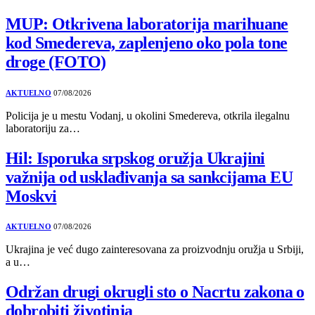
MUP: Otkrivena laboratorija marihuane
kod Smedereva, zaplenjeno oko pola tone
droge (FOTO)
AKTUELNO
07/08/2026
Policija je u mestu Vodanj, u okolini Smedereva, otkrila ilegalnu
laboratoriju za…
Hil: Isporuka srpskog oružja Ukrajini
važnija od usklađivanja sa sankcijama EU
Moskvi
AKTUELNO
07/08/2026
Ukrajina je već dugo zainteresovana za proizvodnju oružja u Srbiji,
a u…
Održan drugi okrugli sto o Nacrtu zakona o
dobrobiti životinja