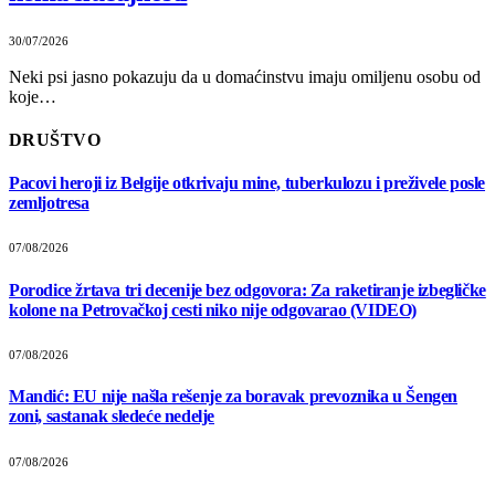
30/07/2026
Neki psi jasno pokazuju da u domaćinstvu imaju omiljenu osobu od
koje…
DRUŠTVO
Pacovi heroji iz Belgije otkrivaju mine, tuberkulozu i preživele posle
zemljotresa
07/08/2026
Porodice žrtava tri decenije bez odgovora: Za raketiranje izbegličke
kolone na Petrovačkoj cesti niko nije odgovarao (VIDEO)
07/08/2026
Mandić: EU nije našla rešenje za boravak prevoznika u Šengen
zoni, sastanak sledeće nedelje
07/08/2026