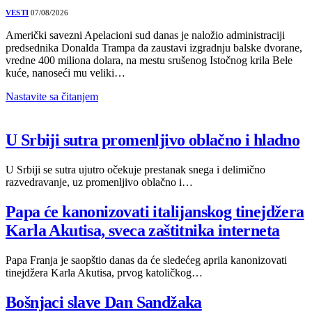
VESTI
07/08/2026
Američki savezni Apelacioni sud danas je naložio administraciji
predsednika Donalda Trampa da zaustavi izgradnju balske dvorane,
vredne 400 miliona dolara, na mestu srušenog Istočnog krila Bele
kuće, nanoseći mu veliki…
Nastavite sa čitanjem
U Srbiji sutra promenljivo oblačno i hladno
U Srbiji se sutra ujutro očekuje prestanak snega i delimično
razvedravanje, uz promenljivo oblačno i…
Papa će kanonizovati italijanskog tinejdžera
Karla Akutisa, sveca zaštitnika interneta
Papa Franja je saopštio danas da će sledećeg aprila kanonizovati
tinejdžera Karla Akutisa, prvog katoličkog…
Bošnjaci slave Dan Sandžaka