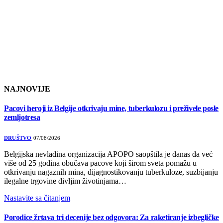
NAJNOVIJE
Pacovi heroji iz Belgije otkrivaju mine, tuberkulozu i preživele posle
zemljotresa
DRUŠTVO
07/08/2026
Belgijska nevladina organizacija APOPO saopštila je danas da već
više od 25 godina obučava pacove koji širom sveta pomažu u
otkrivanju nagaznih mina, dijagnostikovanju tuberkuloze, suzbijanju
ilegalne trgovine divljim životinjama…
Nastavite sa čitanjem
Porodice žrtava tri decenije bez odgovora: Za raketiranje izbegličke