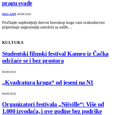
pragu svađe
MAGAZIN
06/08/2026
Pročitajte najdetaljniji dnevni horoskop koga vam svakodnevno
pripremaju najpoznatiji astrolozi sa naših…
KULTURA
Studentski filmski festival Kameo iz Čačka
održaće se i bez prostora
06/08/2026
„Kvadratura kruga“ od jeseni na N1
06/08/2026
Organizatori festivala „Nišville“: Više od
1.000 izvođača, i ove godine bez podrške