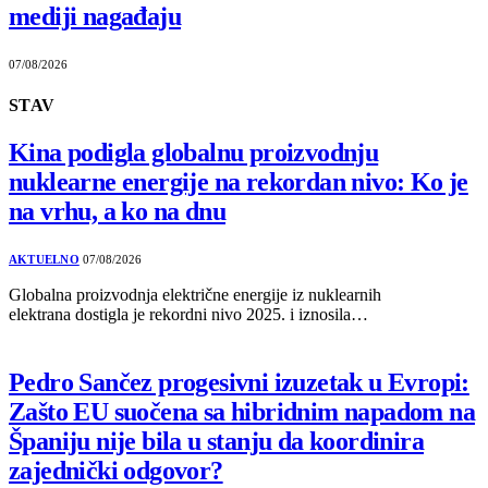
mediji nagađaju
07/08/2026
STAV
Kina podigla globalnu proizvodnju
nuklearne energije na rekordan nivo: Ko je
na vrhu, a ko na dnu
AKTUELNO
07/08/2026
Globalna proizvodnja električne energije iz nuklearnih
elektrana dostigla je rekordni nivo 2025. i iznosila…
Pedro Sančez progesivni izuzetak u Evropi:
Zašto EU suočena sa hibridnim napadom na
Španiju nije bila u stanju da koordinira
zajednički odgovor?