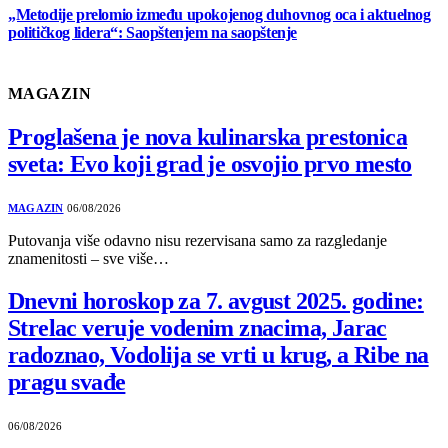
„Metodije prelomio između upokojenog duhovnog oca i aktuelnog
političkog lidera“: Saopštenjem na saopštenje
MAGAZIN
Proglašena je nova kulinarska prestonica
sveta: Evo koji grad je osvojio prvo mesto
MAGAZIN
06/08/2026
Putovanja više odavno nisu rezervisana samo za razgledanje
znamenitosti – sve više…
Dnevni horoskop za 7. avgust 2025. godine:
Strelac veruje vodenim znacima, Jarac
radoznao, Vodolija se vrti u krug, a Ribe na
pragu svađe
06/08/2026