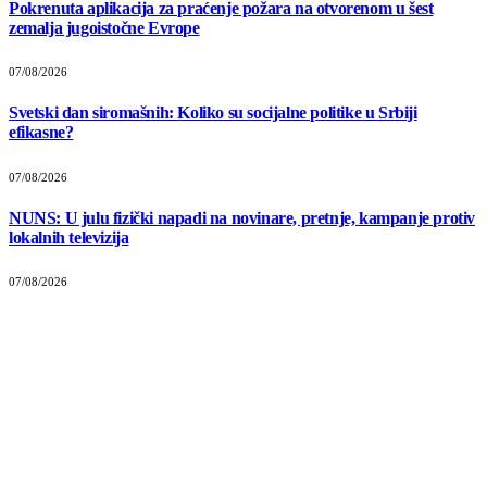
Pokrenuta aplikacija za praćenje požara na otvorenom u šest
zemalja jugoistočne Evrope
07/08/2026
Svetski dan siromašnih: Koliko su socijalne politike u Srbiji
efikasne?
07/08/2026
NUNS: U julu fizički napadi na novinare, pretnje, kampanje protiv
lokalnih televizija
07/08/2026