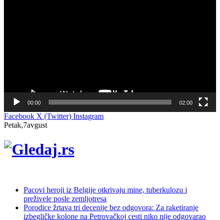
видео
записа
00:00
02:00
Facebook
X (Twitter)
Instagram
Petak,7avgust
NOVO
Pacovi heroji iz Belgije otkrivaju mine, tuberkulozu i
preživele posle zemljotresa
Porodice žrtava tri decenije bez odgovora: Za raketiranje
izbegličke kolone na Petrovačkoj cesti niko nije odgovarao