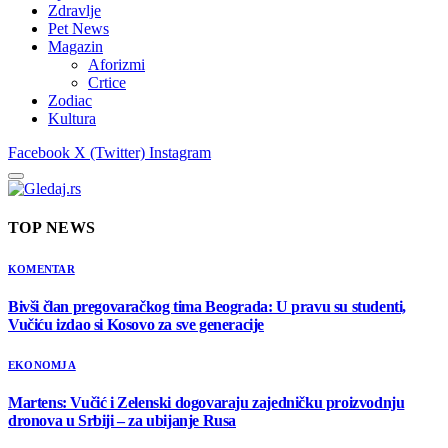
Zdravlje
Pet News
Magazin
Aforizmi
Crtice
Zodiac
Kultura
Facebook
X (Twitter)
Instagram
TOP NEWS
KOMENTAR
Bivši član pregovaračkog tima Beograda: U pravu su studenti,
Vučiću izdao si Kosovo za sve generacije
EKONOMJA
Martens: Vučić i Zelenski dogovaraju zajedničku proizvodnju
dronova u Srbiji – za ubijanje Rusa