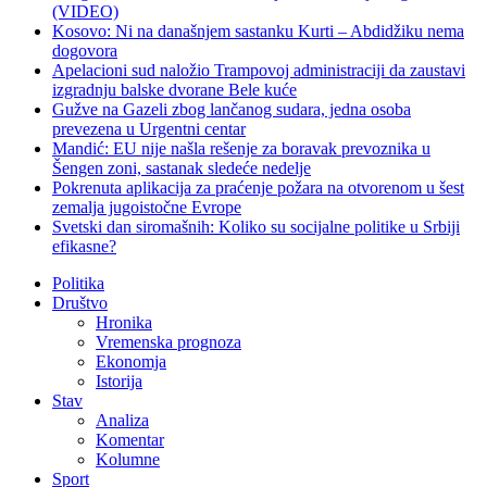
(VIDEO)
Kosovo: Ni na današnjem sastanku Kurti – Abdidžiku nema
dogovora
Apelacioni sud naložio Trampovoj administraciji da zaustavi
izgradnju balske dvorane Bele kuće
Gužve na Gazeli zbog lančanog sudara, jedna osoba
prevezena u Urgentni centar
Mandić: EU nije našla rešenje za boravak prevoznika u
Šengen zoni, sastanak sledeće nedelje
Pokrenuta aplikacija za praćenje požara na otvorenom u šest
zemalja jugoistočne Evrope
Svetski dan siromašnih: Koliko su socijalne politike u Srbiji
efikasne?
Politika
Društvo
Hronika
Vremenska prognoza
Ekonomja
Istorija
Stav
Analiza
Komentar
Kolumne
Sport