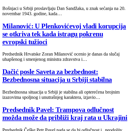
Bošnjaci u Srbiji proslavljaju Dan Sandžaka, u znak sećanja na 20.
novembar 1943. godine, kada…
Milanović: U Plenkovićevoj vladi korupcija
se otkriva tek kada istragu pokrenu
evropski tužioci
Predsednik Hrvatske Zoran Milanović ocenio je danas da slučaj
uhapšenog i smenjenog ministra zdravstva i…
Dačić posle Saveta za bezbednost:
Bezbednosna situacija u Srbiji stabilna
Bezbednosna situacija u Srbiji je stabilna ali opterećena brojnim
izazovima spoljnog i unutrašnjeg karaktera, izjavio…
Predsednik Pavel: Trampova odlučnost
možda može da približi kraj rata u Ukrajini
Predsednik Češke Petr Pavel nada se da bi odlučnost i „neodoljiv