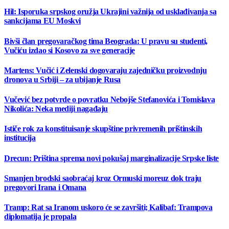
Hil: Isporuka srpskog oružja Ukrajini važnija od usklađivanja sa
sankcijama EU Moskvi
Bivši član pregovaračkog tima Beograda: U pravu su studenti,
Vučiću izdao si Kosovo za sve generacije
Martens: Vučić i Zelenski dogovaraju zajedničku proizvodnju
dronova u Srbiji – za ubijanje Rusa
Vučević bez potvrde o povratku Nebojše Stefanovića i Tomislava
Nikolića: Neka mediji nagađaju
Ističe rok za konstituisanje skupštine privremenih prištinskih
institucija
Drecun: Priština sprema novi pokušaj marginalizacije Srpske liste
Smanjen brodski saobraćaj kroz Ormuski moreuz dok traju
pregovori Irana i Omana
Tramp: Rat sa Iranom uskoro će se završiti; Kalibaf: Trampova
diplomatija je propala