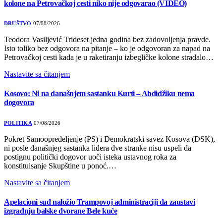
kolone na Petrovačkoj cesti niko nije odgovarao (VIDEO)
DRUŠTVO
07/08/2026
Teodora Vasiljević Trideset jedna godina bez zadovoljenja pravde.
Isto toliko bez odgovora na pitanje – ko je odgovoran za napad na
Petrovačkoj cesti kada je u raketiranju izbegličke kolone stradalo…
Nastavite sa čitanjem
Kosovo: Ni na današnjem sastanku Kurti – Abdidžiku nema
dogovora
POLITIKA
07/08/2026
Pokret Samoopredeljenje (PS) i Demokratski savez Kosova (DSK),
ni posle današnjeg sastanka lidera dve stranke nisu uspeli da
postignu politički dogovor uoči isteka ustavnog roka za
konstituisanje Skupštine u ponoć.…
Nastavite sa čitanjem
Apelacioni sud naložio Trampovoj administraciji da zaustavi
izgradnju balske dvorane Bele kuće