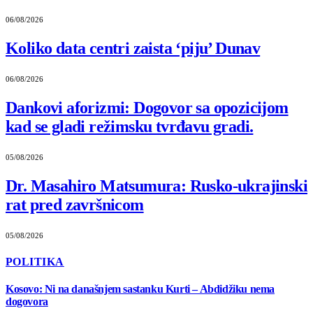
06/08/2026
Koliko data centri zaista ‘piju’ Dunav
06/08/2026
Dankovi aforizmi: Dogovor sa opozicijom
kad se gladi režimsku tvrđavu gradi.
05/08/2026
Dr. Masahiro Matsumura: Rusko-ukrajinski
rat pred završnicom
05/08/2026
POLITIKA
Kosovo: Ni na današnjem sastanku Kurti – Abdidžiku nema
dogovora