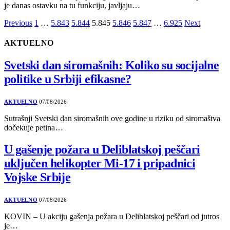
je danas ostavku na tu funkciju, javljaju…
Previous
1
…
5.843
5.844
5.845
5.846
5.847
…
6.925
Next
AKTUELNO
Svetski dan siromašnih: Koliko su socijalne
politike u Srbiji efikasne?
AKTUELNO
07/08/2026
Sutrašnji Svetski dan siromašnih ove godine u riziku od siromaštva
dočekuje petina…
U gašenje požara u Deliblatskoj peščari
uključen helikopter Mi-17 i pripadnici
Vojske Srbije
AKTUELNO
07/08/2026
KOVIN – U akciju gašenja požara u Deliblatskoj peščari od jutros
je…