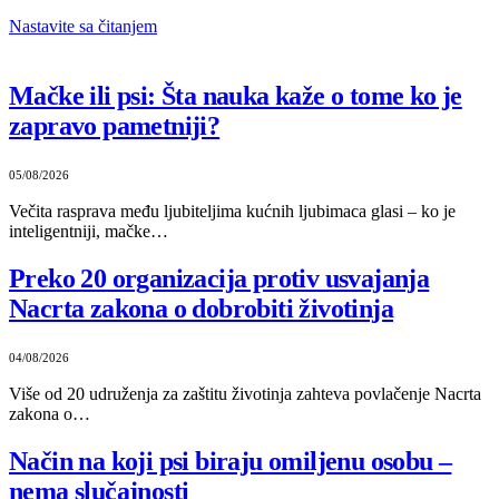
Nastavite sa čitanjem
Mačke ili psi: Šta nauka kaže o tome ko je
zapravo pametniji?
05/08/2026
Večita rasprava među ljubiteljima kućnih ljubimaca glasi – ko je
inteligentniji, mačke…
Preko 20 organizacija protiv usvajanja
Nacrta zakona o dobrobiti životinja
04/08/2026
Više od 20 udruženja za zaštitu životinja zahteva povlačenje Nacrta
zakona o…
Način na koji psi biraju omiljenu osobu –
nema slučajnosti