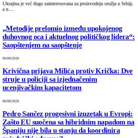
Ukrajina je već dugo zainteresovana za proizvodnju oružja u Srbiji,
a u…
„Metodije prelomio između upokojenog
duhovnog oca i aktuelnog političkog lidera“:
Saopštenjem na saopštenje
06/08/2026
Krivična prijava Milića protiv Krička: Dve
struje u policiji sa izjednačenim
ucenjivačkim kapacitetom
06/08/2026
Pedro Sančez progesivni izuzetak u Evropi:
Zašto EU suočena sa hibridnim napadom na
Španiju nije bila u stanju da koordinira