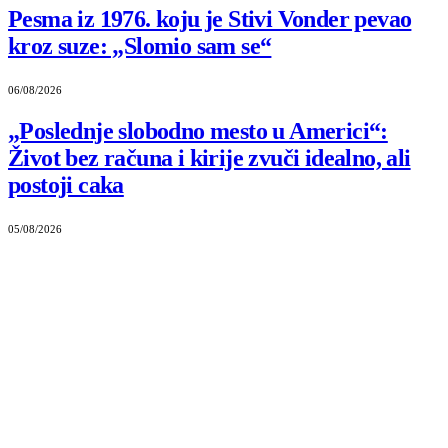
Pesma iz 1976. koju je Stivi Vonder pevao
kroz suze: „Slomio sam se“
06/08/2026
„Poslednje slobodno mesto u Americi“:
Život bez računa i kirije zvuči idealno, ali
postoji caka
05/08/2026