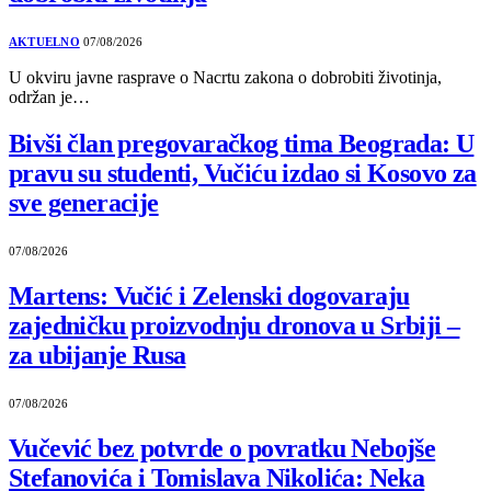
AKTUELNO
07/08/2026
U okviru javne rasprave o Nacrtu zakona o dobrobiti životinja,
održan je…
Bivši član pregovaračkog tima Beograda: U
pravu su studenti, Vučiću izdao si Kosovo za
sve generacije
07/08/2026
Martens: Vučić i Zelenski dogovaraju
zajedničku proizvodnju dronova u Srbiji –
za ubijanje Rusa
07/08/2026
Vučević bez potvrde o povratku Nebojše
Stefanovića i Tomislava Nikolića: Neka