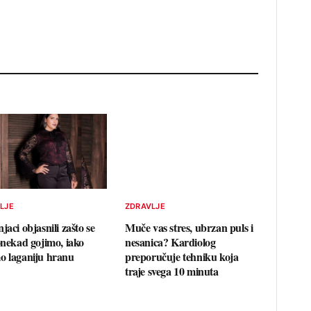
LJE
ZDRAVLJE
jaci objasnili zašto se
Muče vas stres, ubrzan puls i
ponekad gojimo, iako
nesanica? Kardiolog
o laganiju hranu
preporučuje tehniku koja
traje svega 10 minuta