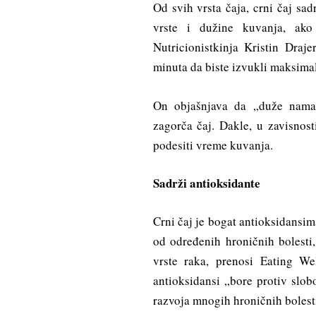
Od svih vrsta čaja, crni čaj sad
vrste i dužine kuvanja, ako 
Nutricionistkinja Kristin Draj
minuta da biste izvukli maksimal
On objašnjava da „duže namak
zagorča čaj. Dakle, u zavisnost
podesiti vreme kuvanja.
Sadrži antioksidante
Crni čaj je bogat antioksidansim
od određenih hroničnih bolesti,
vrste raka, prenosi Eating Wel
antioksidansi „bore protiv slob
razvoja mnogih hroničnih bolesti