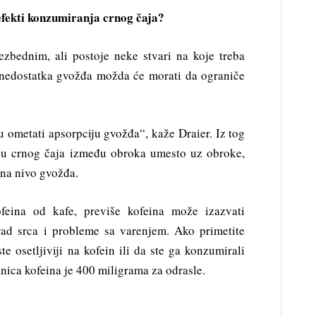
 efekti konzumiranja crnog čaja?
ezbednim, ali postoje neke stvari na koje treba
 nedostatka gvožđa možda će morati da ograniče
u ometati apsorpciju gvožđa“, kaže Draier. Iz tog
ju crnog čaja između obroka umesto uz obroke,
 na nivo gvožđa.
feina od kafe, previše kofeina može izazvati
rad srca i probleme sa varenjem. Ako primetite
e osetljiviji na kofein ili da ste ga konzumirali
nica kofeina je 400 miligrama za odrasle.