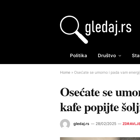
Politika
Društvo
Sta
Home
»
Osećate se umorno i pada vam energij
Osećate se umor
kafe popijte šol
gledaj.rs
28/02/2025
ZDRAVLJ