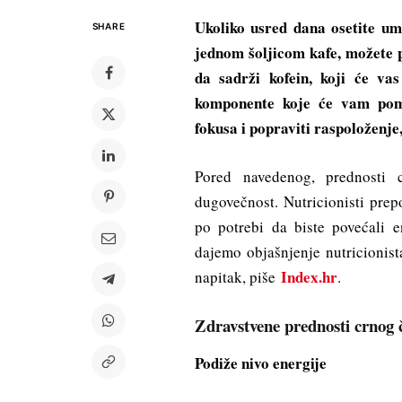
Ukoliko usred dana osetite um
SHARE
jednom šoljicom kafe, možete p
da sadrži kofein, koji će v
komponente koje će vam pomoc
fokusa i popraviti raspoloženje, 
Pored navedenog, prednosti c
dugovečnost. Nutricionisti prep
po potrebi da biste povećali e
dajemo objašnjenje nutricionist
Index.hr
napitak, piše
.
Zdravstvene prednosti crnog 
Podiže nivo energije