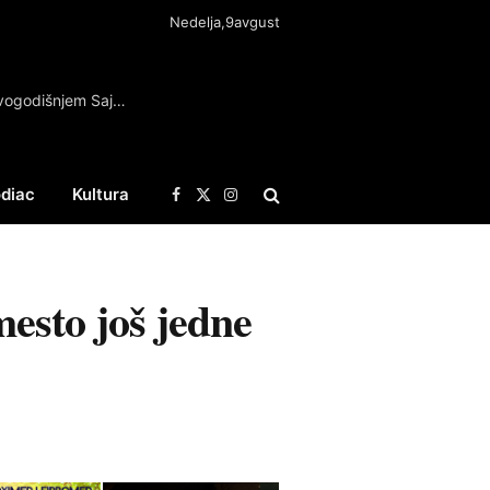
Nedelja,9avgust
Neki od najvećih izdavača neće učestvovati na ovogodišnjem Sajmu knjiga u Beogradu
diac
Kultura
Facebook
X
Instagram
(Twitter)
esto još jedne