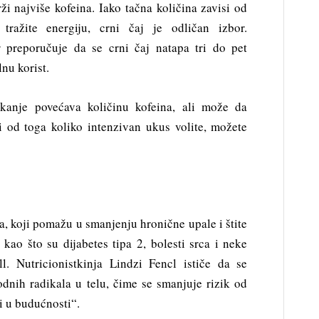
rži najviše kofeina. Iako tačna količina zavisi od
tražite energiju, crni čaj je odličan izbor.
er preporučuje da se crni čaj natapa tri do pet
nu korist.
anje povećava količinu kofeina, ali može da
i od toga koliko intenzivan ukus volite, možete
a, koji pomažu u smanjenju hronične upale i štite
 kao što su dijabetes tipa 2, bolesti srca i neke
l. Nutricionistkinja Lindzi Fencl ističe da se
odnih radikala u telu, čime se smanjuje rizik od
 u budućnosti“.