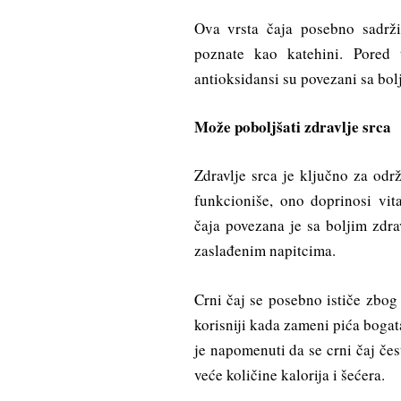
Ova vrsta čaja posebno sadrži
poznate kao katehini. Pored t
antioksidansi su povezani sa bolj
Može poboljšati zdravlje srca
Zdravlje srca je ključno za odr
funkcioniše, ono doprinosi vit
čaja povezana je sa boljim zdra
zaslađenim napitcima.
Crni čaj se posebno ističe zbog
korisniji kada zameni pića boga
je napomenuti da se crni čaj čes
veće količine kalorija i šećera.