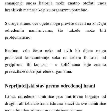
smanjenje unosa kalorija može znatno otežati unos
hranljivih materija koje su organizmu potrebne.
S druge strane, ove dijete mogu previše davati na značaju
određenim namirnicama, što takođe može biti
problematično.
Recimo, vrlo često neke od ovih hir dijeta mogu
podsticati konzumiranje soka od celera ili soka od
grejpfruta, ili kupusa – u količinama koje znatno
prevazilaze doze potrebne organizmu.
Neprijateljski stav prema određenoj hrani
Istina, određene namirnice jesu nutritivno bogatije od
drugih, ali izbalansirana ishrana znači da sve namirnice
mogu biti deo zdrave i uravnotežene ishrane.