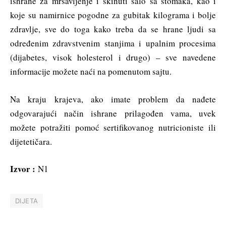
ishrane za mršavljenje i skinuti salo sa stomaka, kao i
koje su namirnice pogodne za gubitak kilograma i bolje
zdravlje, sve do toga kako treba da se hrane ljudi sa
određenim zdravstvenim stanjima i upalnim procesima
(dijabetes, visok holesterol i drugo) – sve navedene
informacije možete naći na pomenutom sajtu.
Na kraju krajeva, ako imate problem da nađete
odgovarajući način ishrane prilagođen vama, uvek
možete potražiti pomoć sertifikovanog nutricioniste ili
dijetetičara.
Izvor :
N1
DIJETA