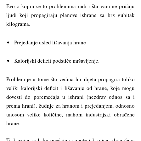
Evo o kojim se to problemima radi i šta vam ne pričaju
ljudi koji propagiraju planove ishrane za brz gubitak
kilograma.
Prejedanje usled lišavanja hrane
Kalorijski deficit podstiče mršavljenje.
Problem je u tome što većina hir dijeta propagira toliko
veliki kalorijski deficit i lišavanje od hrane, koje mogu
dovesti do poremećaja u ishrani (nezdrav odnos sa i
prema hrani), žudnje za hranom i prejedanjem, odnosno
unosom velike količine, mahom industrijski obrađene
hrane.
To kasnije vodi ka osećaju sramote i krivice, zbog čega