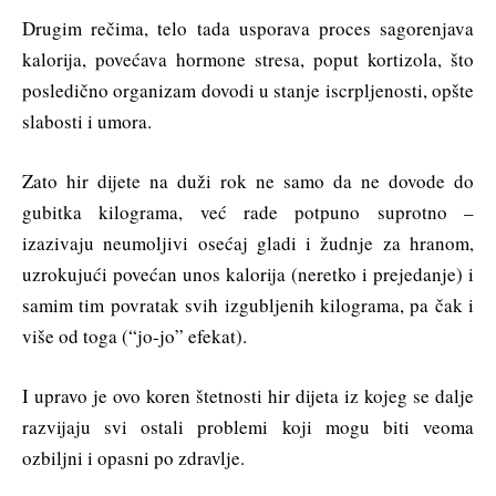
Drugim rečima, telo tada usporava proces sagorenjava
kalorija, povećava hormone stresa, poput kortizola, što
posledično organizam dovodi u stanje iscrpljenosti, opšte
slabosti i umora.
Zato hir dijete na duži rok ne samo da ne dovode do
gubitka kilograma, već rade potpuno suprotno –
izazivaju neumoljivi osećaj gladi i žudnje za hranom,
uzrokujući povećan unos kalorija (neretko i prejedanje) i
samim tim povratak svih izgubljenih kilograma, pa čak i
više od toga (“jo-jo” efekat).
I upravo je ovo koren štetnosti hir dijeta iz kojeg se dalje
razvijaju svi ostali problemi koji mogu biti veoma
ozbiljni i opasni po zdravlje.