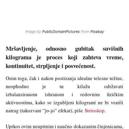
Image by
PublicDomainPictures
from
Pixabay
Mršavljenje, odnosno gubitak suvišnih
kilograma je proces koji zahteva vreme,
kontinuitet, strpljenje i posvećenost.
Osim toga, čak i nakon postizanja idealne telesne težine,
neophodno je tu kilažu održavati
izbalansiranom ishranom i redovnim fizičkim
aktivnostima, kako se izgubljeni kilogrami ne bi vratili
natrag (takozvani “jo-jo” efekat), piše
Stetoskop
.
Uprkos ovim neupitnim i naučno dokazanim činjenicama,