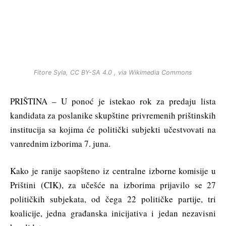
Fitore Syla, CC BY-SA 4.0
, via Wikimedia Commons
PRIŠTINA – U ponoć je istekao rok za predaju lista
kandidata za poslanike skupštine privremenih prištinskih
institucija sa kojima će politički subjekti učestvovati na
vanrednim izborima 7. juna.
Kako je ranije saopšteno iz centralne izborne komisije u
Prištini (CIK), za učešće na izborima prijavilo se 27
političkih subjekata, od čega 22 političke partije, tri
koalicije, jedna građanska inicijativa i jedan nezavisni