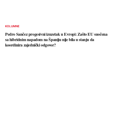
KOLUMNE
Pedro Sančez progesivni izuzetak u Evropi: Zašto EU suočena
sa hibridnim napadom na Španiju nije bila u stanju da
koordinira zajednički odgovor?