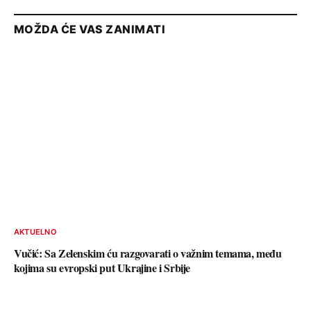
MOŽDA ĆE VAS ZANIMATI
AKTUELNO
Vučić: Sa Zelenskim ću razgovarati o važnim temama, među
kojima su evropski put Ukrajine i Srbije