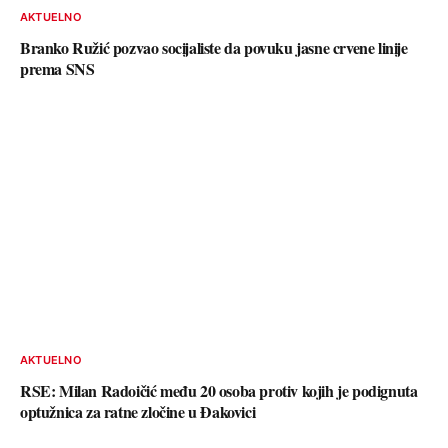
AKTUELNO
Branko Ružić pozvao socijaliste da povuku jasne crvene linije
prema SNS
AKTUELNO
RSE: Milan Radoičić među 20 osoba protiv kojih je podignuta
optužnica za ratne zločine u Đakovici