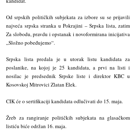
kandidat.
Od srpskih političkih subjekata za izbore su se prijavili
najveća srpska stranka u Pokrajini – Srpska lista, zatim
Za slobodu, pravdu i opstanak i novoformirana inicijativa
„Složno pobeđujemo“.
Srpska lista predala je u utorak listu kandidata za
poslanike, na kojoj je 25 kandidata, a prvi na listi i
nosilac je predsednik Srpske liste i direktor KBC u
Kosovskoj Mitrovici Zlatan Elek.
CIK će o sertifikaciji kandidata odlučivati do 15. maja.
Žreb za rangiranje političkih subjekata na glasačkom
listiću biće održan 16. maja.