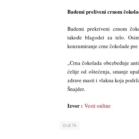
Bademi preliveni crnom čokol
Bademi prekriveni crnom čokol
takođe blagodet za telo. Osim
konzumiranje crne čokolade pre 
„Crna čokolada obezbeđuje antio
ćelije od oštećenja, smanje u
zdrave masti i vlakna koja podrž
Šnajder.
Izvor :
Vesti online
DIJETA