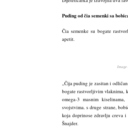
Dijetetičarka je izdvojila dva fav
Puding od čia semenki sa bobi
Čia semenke su bogate rastvorl
apetit.
Image
„Čija puding je zasitan i odličan
bogate rastvorljivim vlaknima, 
omega-3 masnim kiselinama, 
svojstvima. s druge strane, bob
koja doprinose zdravlju creva 
Šnajder.