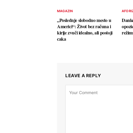
MAGAZIN
AFORI
„Poslednje slobodno mesto u
Danko
Americi“: Život bez računa i
opozi
kirije zvuči idealno, ali postoji
režim
caka
LEAVE A REPLY