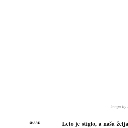
Image by
Leto je stiglo, a naša žel
SHARE