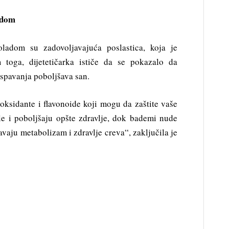
adom
adom su zadovoljavajuća poslastica, koja je
 toga, dijetetičarka ističe da se pokazalo da
spavanja poboljšava san.
ksidante i flavonoide koji mogu da zaštite vaše
pale i poboljšaju opšte zdravlje, dok bademi nude
avaju metabolizam i zdravlje creva“, zaključila je