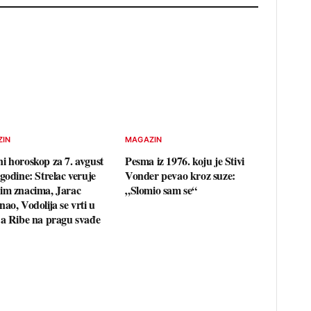
ZIN
MAGAZIN
i horoskop za 7. avgust
Pesma iz 1976. koju je Stivi
godine: Strelac veruje
Vonder pevao kroz suze:
im znacima, Jarac
„Slomio sam se“
ao, Vodolija se vrti u
 a Ribe na pragu svađe