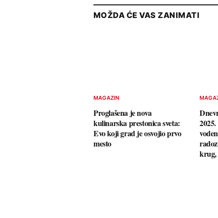
MOŽDA ĆE VAS ZANIMATI
MAGAZIN
MAGA
Proglašena je nova
Dnevn
kulinarska prestonica sveta:
2025. 
Evo koji grad je osvojio prvo
voden
mesto
radozn
krug,