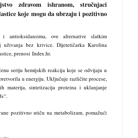
jstvo zdravom ishranom, stručnjaci
astice koje mogu da ubrzaju i pozitivno
 i antioksidansima, ove alternative slatkim
j uživanja bez krivice. Dijetetičarka Karolina
astice, prenosi Index.hr.
nu seriju hemijskih reakcija koje se odvijaju u
retvorila u energiju. Uključuje različite procese,
h materija, sintetizacija proteina i uklanjanje
ds“.
rane pozitivno utiču na metabolizam, pomažući