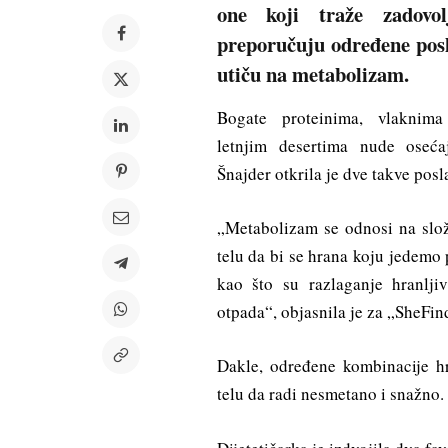
one koji traže zadovol
preporučuju određene posl
utiču na metabolizam.
Bogate proteinima, vlaknima
letnjim desertima nude oseća
Šnajder otkrila je dve takve posl
„Metabolizam se odnosi na slože
telu da bi se hrana koju jedemo p
kao što su razlaganje hranljivi
otpada“, objasnila je za „SheFin
Dakle, određene kombinacije h
telu da radi nesmetano i snažno.