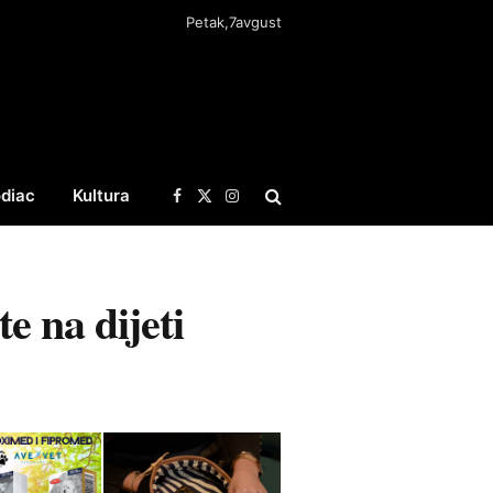
Petak,7avgust
diac
Kultura
Facebook
X
Instagram
(Twitter)
e na dijeti