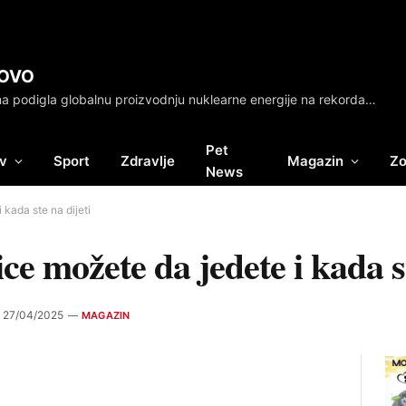
OVO
Kina podigla globalnu proizvodnju nuklearne energije na rekordan nivo: Ko je na vrhu, a ko na dnu
Pet
v
Sport
Zdravlje
Magazin
Zo
News
 kada ste na dijeti
ce možete da jedete i kada st
27/04/2025
MAGAZIN