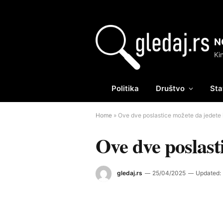
N
Politika
Društvo
Sta
Home
»
Ove dve poslastice možete da jedete i
Ove dve poslasti
gledaj.rs
25/04/2025
Updated: