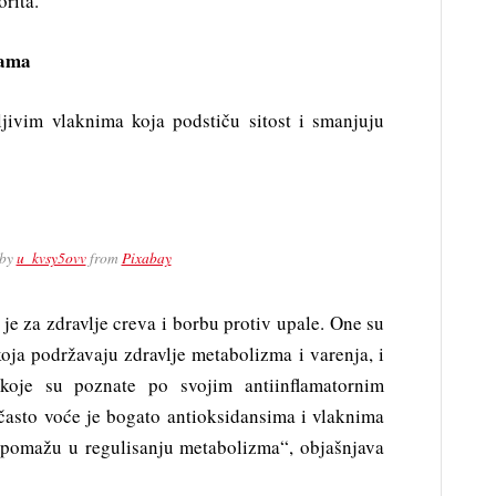
orita.
cama
jivim vlaknima koja podstiču sitost i smanjuju
 by
u_kvsy5ovv
from
Pixabay
 je za zdravlje creva i borbu protiv upale. One su
koja podržavaju zdravlje metabolizma i varenja, i
koje su poznate po svojim antiinflamatornim
ičasto voće je bogato antioksidansima i vlaknima
i pomažu u regulisanju metabolizma“, objašnjava