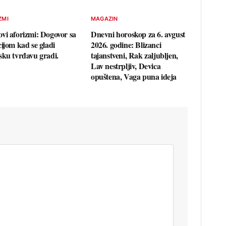
ZMI
MAGAZIN
vi aforizmi: Dogovor sa
Dnevni horoskop za 6. avgust
cijom kad se gladi
2026. godine: Blizanci
sku tvrđavu gradi.
tajanstveni, Rak zaljubljen,
Lav nestrpljiv, Devica
opuštena, Vaga puna ideja